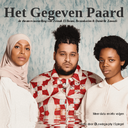
Het Gegeven Paard
de theatervoorstelling van Zeinab El Bouni, Benzokarim & Daniëlle Zawadi
Meer data en info volgen
Foto door @Lowiegraphy l Spiegel